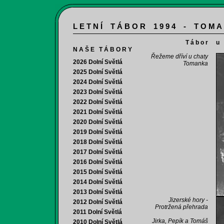
L E T N Í T Á B O R 1 9 9 4 - T O M A
T á b o r
u P
N A Š E T Á B O R Y
Řežeme dříví u chaty
2026 Dolní Světlá
Tomanka
2025 Dolní Světlá
2024 Dolní Světlá
2023 Dolní Světlá
2022 Dolní Světlá
2021 Dolní Světlá
2020 Dolní Světlá
2019 Dolní Světlá
2018 Dolní Světlá
2017 Dolní Světlá
2016 Dolní Světlá
2015 Dolní Světlá
2014 Dolní Světlá
2013 Dolní Světlá
Jizerské hory -
2012 Dolní Světlá
Protržená přehrada
2011 Dolní Světlá
Jirka, Pepík a Tomáš
2010 Dolní Světlá