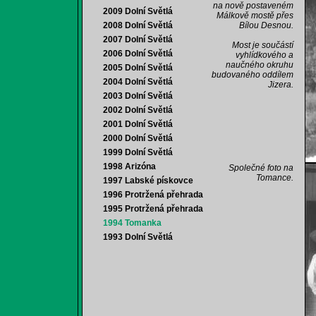
na nově postaveném
2009 Dolní Světlá
Málkově mostě přes
2008 Dolní Světlá
Bílou Desnou.
2007 Dolní Světlá
Most je součástí
2006 Dolní Světlá
vyhlídkového a
naučného okruhu
2005 Dolní Světlá
budovaného oddílem
2004 Dolní Světlá
Jizera.
2003 Dolní Světlá
2002 Dolní Světlá
2001 Dolní Světlá
2000 Dolní Světlá
1999 Dolní Světlá
1998 Arizóna
Společné foto na
Tomance.
1997 Labské pískovce
1996 Protržená přehrada
1995 Protržená přehrada
1994 Tomanka
1993 Dolní Světlá