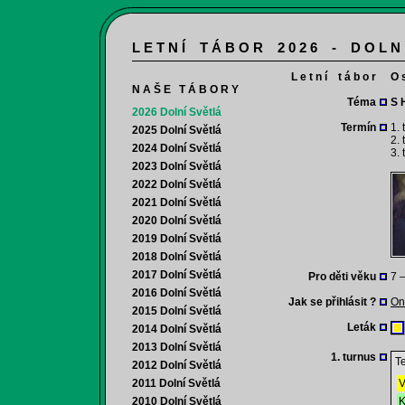
L E T N Í T Á B O R 2 0 2 6 - D O L N
L e t n í t á b o r
O 
N A Š E T Á B O R Y
Téma
S 
2026 Dolní Světlá
Termín
1. 
2025 Dolní Světlá
2. 
2024 Dolní Světlá
3. 
2023 Dolní Světlá
2022 Dolní Světlá
2021 Dolní Světlá
2020 Dolní Světlá
2019 Dolní Světlá
2018 Dolní Světlá
2017 Dolní Světlá
Pro děti věku
7 –
2016 Dolní Světlá
Jak se přihlásit ?
On
2015 Dolní Světlá
Leták
2014 Dolní Světlá
2013 Dolní Světlá
1. turnus
Te
2012 Dolní Světlá
2011 Dolní Světlá
V
2010 Dolní Světlá
K