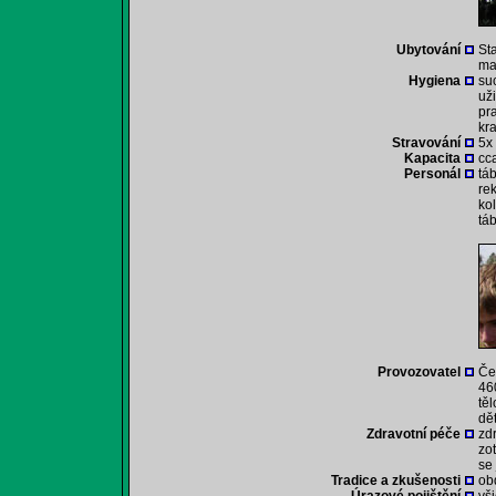
Ubytování
St
ma
Hygiena
su
už
pr
kr
Stravování
5x
Kapacita
cca
Personál
tá
rek
ko
tá
Provozovatel
Če
46
tě
dě
Zdravotní péče
zd
zo
se
Tradice a zkušenosti
ob