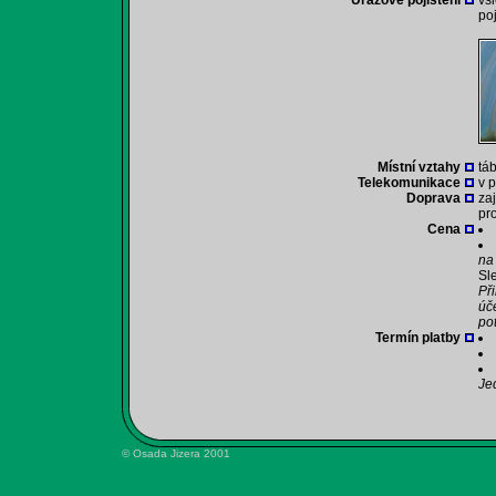
Úrazové pojištění
vš
po
Místní vztahy
tá
Telekomunikace
v p
Doprava
za
pr
Cena
na
Sle
Př
úč
po
Termín platby
Je
© Osada Jizera 2001