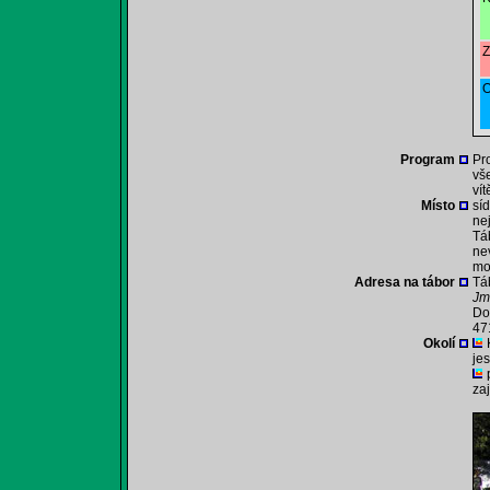
Z
O
Program
Pr
vš
vít
Místo
sí
ne
Tá
ne
mo
Adresa na tábor
Tá
Jm
Do
47
Okolí
je
za