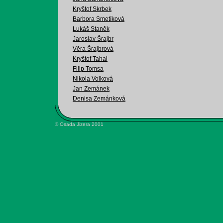
Kryštof Skrbek
Barbora Smetíková
Lukáš Staněk
Jaroslav Šrajbr
Věra Šrajbrová
Kryštof Tahal
Filip Tomsa
Nikola Volková
Jan Zemánek
Denisa Zemánková
© Osada Jizera 2001