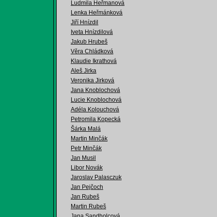
Ludmila Heřmanová
Lenka Heřmánková
Jiří Hnízdil
Iveta Hnízdilová
Jakub Hrubeš
Věra Chládková
Klaudie Ikrathová
Aleš Jirka
Veronika Jirková
Jana Knoblochová
Lucie Knoblochová
Adéla Kolouchová
Petromila Kopecká
Šárka Malá
Martin Minčák
Petr Minčák
Jan Musil
Libor Novák
Jaroslav Palasczuk
Jan Pejčoch
Jan Rubeš
Martin Rubeš
Jana Sandholcová