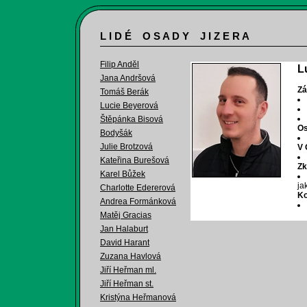
L I D É O S A D Y J I Z E R A
Filip Anděl
L
Jana Andršová
Zá
Tomáš Berák
Lucie Beyerová
Štěpánka Bisová
Os
Bodyšák
Julie Brotzová
V 
Kateřina Burešová
Zk
Karel Bůžek
ja
Charlotte Edererová
Ko
Andrea Formánková
Matěj Gracias
Jan Halaburt
David Harant
Zuzana Havlová
Jiří Heřman ml.
Jiří Heřman st.
Kristýna Heřmanová