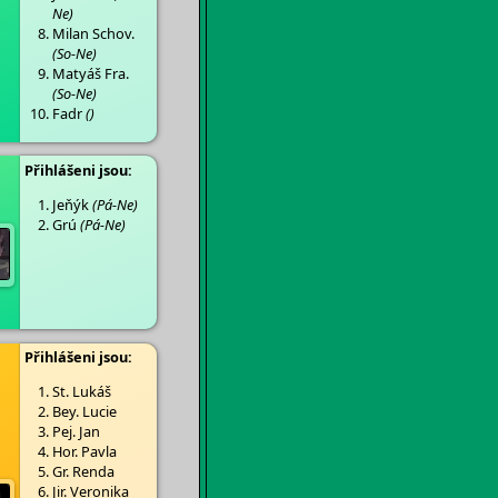
Ne)
Milan Schov.
(So-Ne)
Matyáš Fra.
(So-Ne)
Fadr
()
Přihlášeni jsou:
Jeňýk
(Pá-Ne)
Grú
(Pá-Ne)
Přihlášeni jsou:
St. Lukáš
Bey. Lucie
Pej. Jan
Hor. Pavla
Gr. Renda
Jir. Veronika