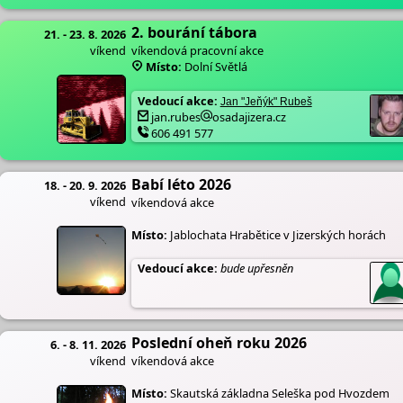
2. bourání tábora
21. - 23. 8. 2026
víkend
víkendová pracovní akce
Místo:
Dolní Světlá
Vedoucí akce:
Jan "Jeňýk" Rubeš
jan.rubes
osadajizera.cz
606 491 577
Babí léto 2026
18. - 20. 9. 2026
víkend
víkendová akce
Místo:
Jablochata Hrabětice v Jizerských horách
Vedoucí akce:
bude upřesněn
Poslední oheň roku 2026
6. - 8. 11. 2026
víkend
víkendová akce
Místo:
Skautská základna Seleška pod Hvozdem