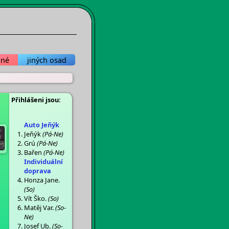
ané
jiných osad
Přihlášeni jsou:
Auto Jeňýk
Jeňýk
(Pá-Ne)
Grú
(Pá-Ne)
Bařen
(Pá-Ne)
Individuální
doprava
Honza Jane.
(So)
Vít Ško.
(So)
Matěj Var.
(So-
Ne)
Josef Ub.
(So-