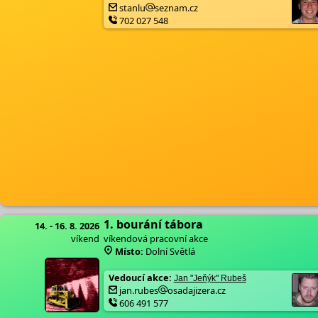
stanlu
seznam.cz
702 027 548
1. bourání tábora
14. - 16. 8. 2026
víkend
víkendová pracovní akce
Místo:
Dolní Světlá
Vedoucí akce:
Jan "Jeňýk" Rubeš
jan.rubes
osadajizera.cz
606 491 577