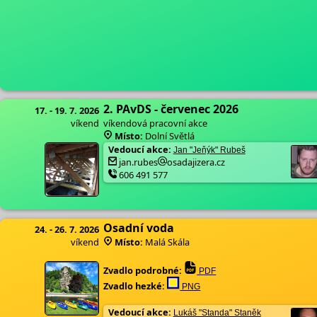
2. PAvDS - červenec 2026
17. - 19. 7. 2026
víkend
víkendová pracovní akce
Místo:
Dolní Světlá
Vedoucí akce:
Jan "Jeňýk" Rubeš
jan.rubes
osadajizera.cz
606 491 577
Osadní voda
24. - 26. 7. 2026
víkend
Místo:
Malá Skála
Zvadlo podrobné:
PDF
Zvadlo hezké:
PNG
Vedoucí akce:
Lukáš "Standa" Staněk