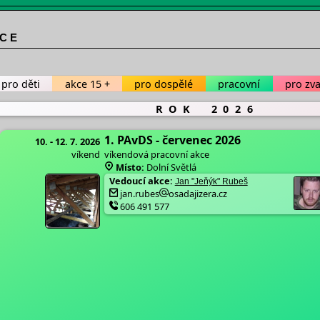
 C E
pro děti
akce 15 +
pro dospělé
pracovní
pro zv
ROK 2026
1. PAvDS - červenec 2026
10. - 12. 7. 2026
víkend
víkendová pracovní akce
Místo:
Dolní Světlá
Vedoucí akce:
Jan "Jeňýk" Rubeš
jan.rubes
osadajizera.cz
606 491 577