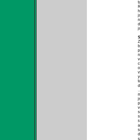
t
R
h
j
n
d
j
S
Z
b
p
n
v
c
o
v
y
t
d
…
m
j
p
v
s
s
s
a
s
d
s