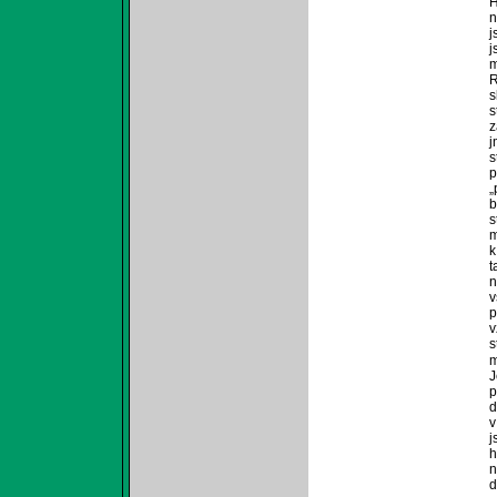
H
n
j
j
m
R
s
s
z
j
s
p
„
b
s
m
k
t
n
v
p
v
s
m
J
p
d
v
j
h
n
d