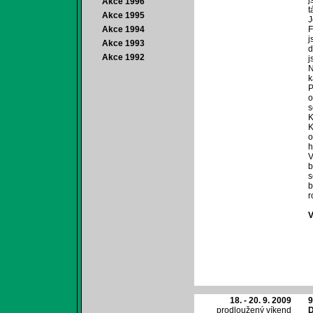
j
Akce 1996
t
Akce 1995
J
Akce 1994
F
j
Akce 1993
d
Akce 1992
j
N
k
P
o
s
K
K
o
h
V
b
s
b
r
V
18. - 20. 9. 2009
9
prodloužený víkend