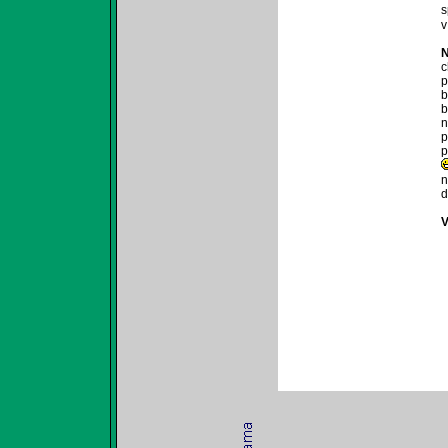
s
v
N
c
p
b
b
n
p
p
n
d
V