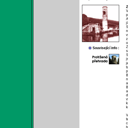
Z
V
p
A
j
S
n
v
z
o
Z
Související info :
s
S
j
j
t
p
B
n
a
B
a
d
v
k
k
V
t
c
b