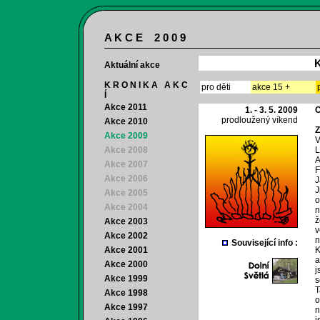
A K C E 2 0 0 9
K
Aktuální akce
K R O N I K A A K C
pro děti
akce 15 +
Í
Akce 2011
1. - 3. 5. 2009
O
prodloužený víkend
Akce 2010
Z
Akce 2009
V
Akce 2008
L
A
Akce 2007
F
Akce 2006
J
J
Akce 2005
o
Akce 2004
n
ž
Akce 2003
v
Akce 2002
n
Související info :
Akce 2001
K
a
Akce 2000
j
Akce 1999
s
T
Akce 1998
o
Akce 1997
n