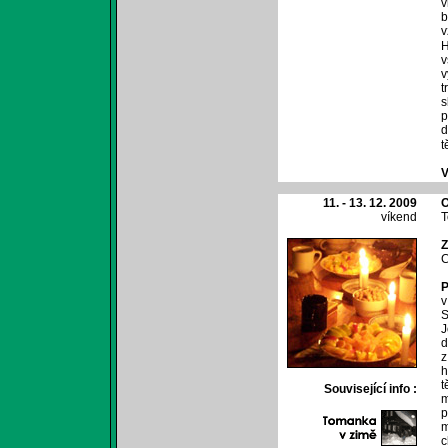
v
b
v
H
v
v
t
s
p
d
t
V
11. - 13. 12. 2009
O
víkend
Z
C
P
v
S
J
d
z
h
t
Související info :
m
p
m
c