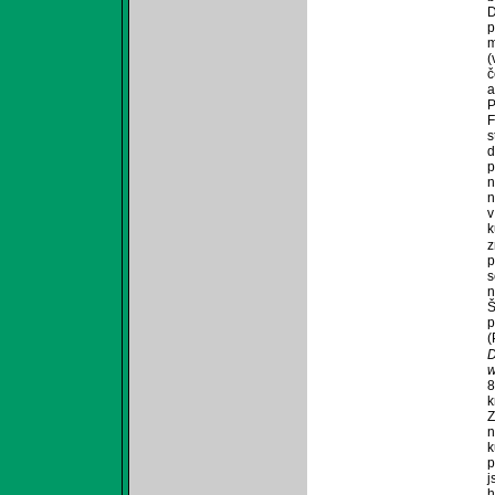
D
p
m
(
č
a
P
F
s
d
p
n
n
v
k
z
p
s
n
Š
p
(
D
w
8
k
Z
n
k
p
j
h