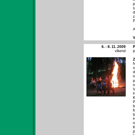
p
s
d
z
P
A
V
6. - 8. 11. 2009
P
víkend
p
Z
N
s
d
n
p
n
V
H
K
P
b
f
t
H
n
K
j