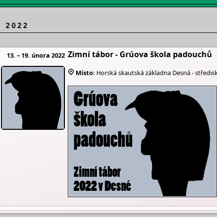
 2 0 2 2
Zimní tábor - Grúova škola padouchů
13. – 19. února 2022
Místo:
Horská skautská základna Desná - středis