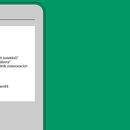
h kolektivů"
tábora"
tník zotavovacích
paměti