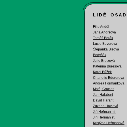
L I D É O S A D
Filip Anděl
Jana Andršová
Tomáš Berák
Lucie Beyerová
Štěpánka Bisová
Bodyšák
Julie Brotzová
Kateřina Burešová
Karel Bůžek
Charlotte Edererová
Andrea Formánková
Matěj Gracias
Jan Halaburt
David Harant
Zuzana Havlová
Jiří Heřman ml.
Jiří Heřman st.
Kristýna Heřmanová