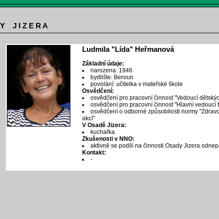
 Y J I Z E R A
Ludmila "Lída" Heřmanová
Základní údaje:
narozena: 1946
bydlište: Beroun
povolání: učitelka v mateřské škole
Osvědčení:
osvědčení pro pracovní činnost "Vedoucí dětskýc
osvědčení pro pracovní činnost "Hlavní vedoucí 
osvědčení o odborné způsobilosti normy "Zdravo
akcí"
V Osadě Jizera:
kuchařka
Zkušenosti v NNO:
aktivně se podílí na činnosti Osady Jizera odne
Kontakt:
-