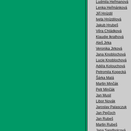
Ludmila Heřmanová
Lenka Heřmánková
Jiří Hnízdil
Iveta Hnízdilová
Jakub Hrubeš
Věra Chládková
Klaudie Ikrathová
Aleš Jirka
Veronika Jirková
Jana Knoblochová
Lucie Knoblochová
Adéla Kolouchová
Petromila Kopecká
Šárka Malá
Martin Minčák
Petr Minčák
Jan Musil
Libor Novák
Jaroslav Palasczuk
Jan Pejčoch
Jan Rubeš
Martin Rubeš
Jana Sandholcová