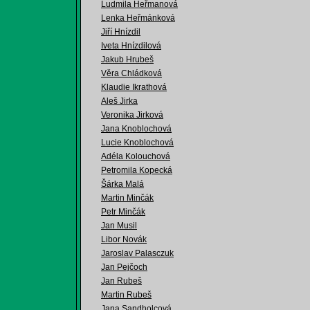
Ludmila Heřmanová
Lenka Heřmánková
Jiří Hnízdil
Iveta Hnízdilová
Jakub Hrubeš
Věra Chládková
Klaudie Ikrathová
Aleš Jirka
Veronika Jirková
Jana Knoblochová
Lucie Knoblochová
Adéla Kolouchová
Petromila Kopecká
Šárka Malá
Martin Minčák
Petr Minčák
Jan Musil
Libor Novák
Jaroslav Palasczuk
Jan Pejčoch
Jan Rubeš
Martin Rubeš
Jana Sandholcová