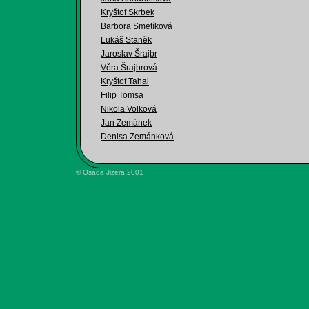
Kryštof Skrbek
Barbora Smetíková
Lukáš Staněk
Jaroslav Šrajbr
Věra Šrajbrová
Kryštof Tahal
Filip Tomsa
Nikola Volková
Jan Zemánek
Denisa Zemánková
© Osada Jizera 2001