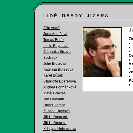
L I D É O S A D Y J I Z E R A
Filip Anděl
J
Jana Andršová
Zá
Tomáš Berák
Lucie Beyerová
Štěpánka Bisová
Os
Bodyšák
Julie Brotzová
V 
Kateřina Burešová
Zk
Karel Bůžek
Ko
Charlotte Edererová
Andrea Formánková
Matěj Gracias
Jan Halaburt
David Harant
Zuzana Havlová
Jiří Heřman ml.
Jiří Heřman st.
Kristýna Heřmanová