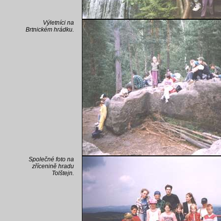
Výletníci na
Brtnickém hrádku.
Společné foto na
zřícenině hradu
Tolštejn.