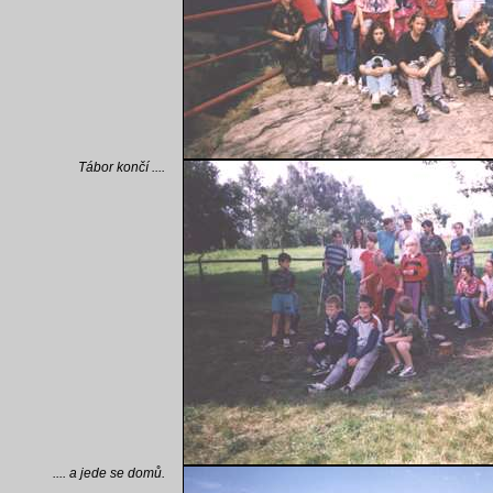
Tábor končí ....
.... a jede se domů.