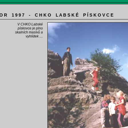
 O R 1 9 9 7 - C H K O L A B S K É P Í S K O V C E
V CHKO Labské
pískovce je plno
skalních masívů a
vyhlídek ....