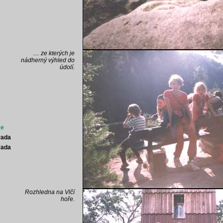
.... ze kterých je
nádherný výhled do
údolí.
ce
rada
rada
Rozhledna na Vlčí
hoře.