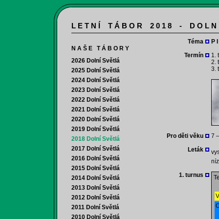
L E T N Í T Á B O R 2 0 1 8 - D O L N
Téma
P 
N A Š E T Á B O R Y
Termín
1. 
2026 Dolní Světlá
2. 
3. 
2025 Dolní Světlá
2024 Dolní Světlá
2023 Dolní Světlá
2022 Dolní Světlá
2021 Dolní Světlá
2020 Dolní Světlá
2019 Dolní Světlá
Pro děti věku
7 –
2018 Dolní Světlá
2017 Dolní Světlá
Leták
vys
2016 Dolní Světlá
níz
2015 Dolní Světlá
1. turnus
Te
2014 Dolní Světlá
2013 Dolní Světlá
V
2012 Dolní Světlá
O
2011 Dolní Světlá
2010 Dolní Světlá