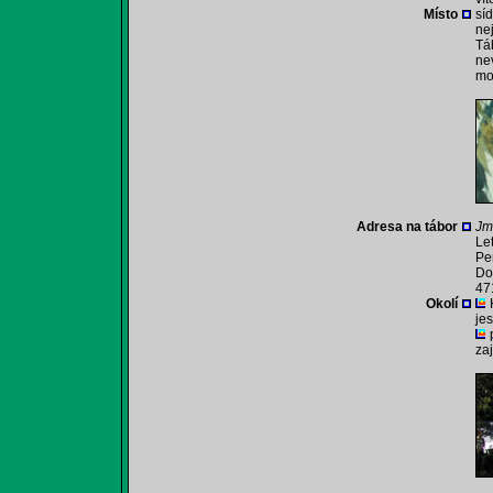
Místo
sí
ne
Tá
ne
mo
Adresa na tábor
Jm
Le
Pe
Do
47
Okolí
je
za