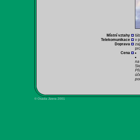
Místní vztahy
tá
Telekomunikace
v p
Doprava
za
pr
Cena
na
Sle
Př
úč
po
© Osada Jizera 2001