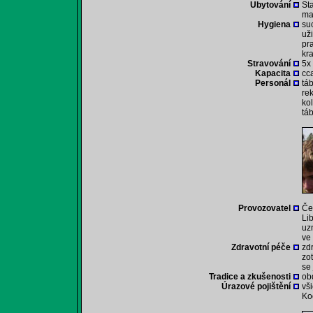
Ubytování
St
ma
Hygiena
su
už
pr
kr
Stravování
5x
Kapacita
cca
Personál
tá
rek
ko
tá
Provozovatel
Če
Li
uz
ve
Zdravotní péče
zd
zo
se
Tradice a zkušenosti
ob
Úrazové pojištění
vš
Ko