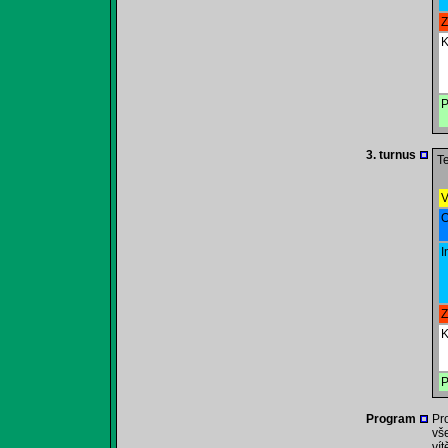
Z
K
P
3. turnus
Te
V
O
I
Z
K
P
Program
Pr
vš
vít