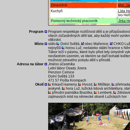
Zdravotník
Mgr. J
Kuchyň
Lída H
Ivo He
Pomocný technický pracovník
Jirka 
Program
Program respektuje rozličnost dětí a je přizpůsob
všech zúčastněných dětí tak, aby každý mohl vynikno
vítězství.
Místo
sídlo
Dolní Světlá,
obec Mařenice,
CHKO Luži
nejvyšší
horou Luž, nedaleko státní hranice s N
Tábor leží v pásmu, které bylo před lety úmyslně vyk
nevšedním územím, ve kterém se daří bohaté květen
možnost zdravého pobytu dětí v přírodě.
Adresa na tábor
Jméno účastníka
Letní tábor Osady Jizera
Penzion Celnice
Dolní Světlá 133
471 57 Pošta Krompach
Okolí
Krkavčí kameny,
Hvozd,
Milštejn,
přehrada
jeskyně,
hora Luž, lužická lidová architektura, sta
přírodní památka Brazilka,
Lemberk,
Zdislav
zajímavých míst na německé straně Lužických hor