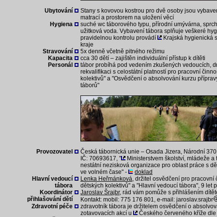
Ubytování
Stany s kovovou kostrou pro dvě osoby jsou vybave
matrací a prostorem na uložení věcí
Hygiena
suché wc táborového typu, přírodní umývárna, sprchy,
užitková voda. Vybavení tábora splňuje veškeré hy
pravidelnou kontrolu provádí
Krajská hygienická 
kraje
Stravování
5x denně včetně pitného režimu
Kapacita
cca 30 dětí – zajištěn individuální přístup k dítěti
Personál
tábor probíhá pod vedením zkušených vedoucích, dr
rekvalifikaci s celostátní platností pro pracovní čin
kolektivů" a "Osvědčení o absolvování kurzu přípra
táborů"
Provozovatel
Česká tábornická unie – Osada Jizera, Národní 370,
IČ: 70693617, "
Ministerstvem školství, mládeže a
nestátní nezisková organizace pro oblast práce s d
ve volném čase" -
doklad
Hlavní vedoucí
Lenka Heřmánková
, držitel osvědčení pro pracovní
tábora
dětských kolektivů" a "Hlavní vedoucí tábora", 9 let 
Koordinátor
Jaroslav Šrajbr
, rád vám pomůže s přihlášením dítět
přihlašování dětí
Kontakt: mobil: 775 176 801, e-mail: jaroslav.srajbr
Zdravotní péče
zdravotník tábora je držitelem osvědčení o absolvov
zotavovacích akcí u
Českého červeného kříže dle