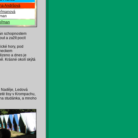
ana Andršová
eřmanová
řman
Heřman
ován schopnostem
ut a zažít pocit
cké hory, pod
ěmeckem
lizeno a dnes je
ě. Krásné okolí skýtá
 Naděje, Ledová
leté tisy v Krompachu,
ina studánka, a mnoho