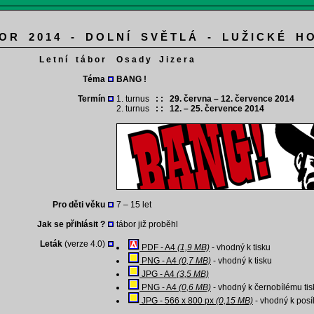
 O R 2 0 1 4 - D O L N Í S V Ě T L Á - L U Ž I C K É H O
L e t n í t á b o r
O s a d y J i z e r a
Téma
BANG !
Termín
1. turnus
: : 29. června – 12. července 2014
2. turnus
: : 12. – 25. července 2014
Pro děti věku
7 – 15 let
Jak se přihlásit ?
tábor již proběhl
Leták
(verze 4.0)
PDF - A4
(1,9 MB)
- vhodný k tisku
PNG - A4
(0,7 MB)
- vhodný k tisku
JPG - A4
(3,5 MB)
PNG - A4
(0,6 MB)
- vhodný k černobílému tis
JPG - 566 x 800 px
(0,15 MB)
- vhodný k posí