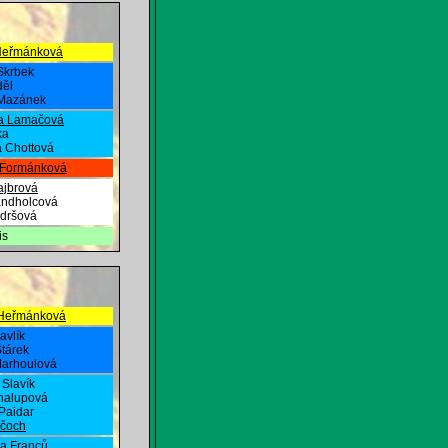
Heřmánková
 Skrbek
děl
 Mazánek
ka Lamačová
ka
 Chottová
 Formánková
ajbrová
andholcová
dršová
is
Heřmánková
avlík
tárek
arhoulová
Slavík
halupová
Paidar
jčoch
a Franců