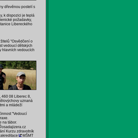
ny dřevěnou postelí s
 k dispozici je teplá
gienické požadavky,
stanice Libereckého
žitelů "Osvědčení o
nost vedoucí dětských
vy hlavních vedoucích
 460 08 Liberec 8,
 tělovýchovy uznaná
ětmi a mládeží
 činnost "Vedoucí
praxe.
e na tábor.
osadajizera.cz
ání Kurzu zdravotník
 akreditace
MŠMT