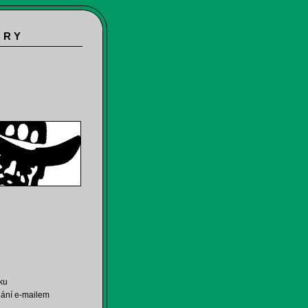
 R Y
ku
lání e-mailem