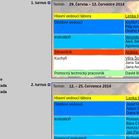
1. turnus
Termín : :
29. června – 12. července 2014
Hlavní vedoucí tábora
Lenka 
Oddíloví vedoucí
Kryštof
Filip An
Ondřej
Instruktoři
Veroni
Aleš Jir
Apolena
Zdravotník
Andrea
Kuchyň
Věra Šr
Jana S
Jana An
Pomocný technický pracovník
David B
ce
2. turnus
rada
Termín : :
12. – 25. července 2014
rada
Hlavní vedoucí tábora
Lenka 
Oddíloví vedoucí
Josef H
Adam S
Dana M
Instruktoři
Roman 
Bára C
Honza 
Jan Pe
Pomocní instruktoři
Boženk