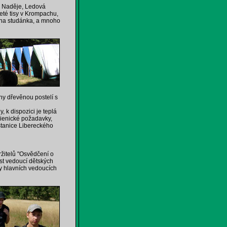
 Naděje, Ledová
leté tisy v Krompachu,
ina studánka, a mnoho
ny dřevěnou postelí s
 k dispozici je teplá
gienické požadavky,
stanice Libereckého
žitelů "Osvědčení o
nost vedoucí dětských
vy hlavních vedoucích