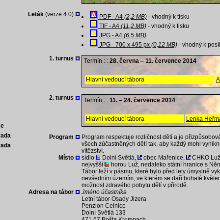
Leták
(verze 4.0)
PDF - A4
(2,2 MB)
- vhodný k tisku
TIF - A4
(11,2 MB)
- vhodný k tisku
JPG - A4
(6,5 MB)
JPG - 700 x 495 px
(0,12 MB)
- vhodný k posí
1. turnus
Termín : :
28. června – 11. července 2014
Hlavní vedoucí tábora
A
2. turnus
Termín : :
11. – 24. července 2014
Hlavní vedoucí tábora
Lenka Heřm
ce
rada
Program
Program respektuje rozličnost dětí a je přizpůsob
všech zúčastněných dětí tak, aby každý mohl vynikno
rada
vítězství.
Místo
sídlo
Dolní Světlá,
obec Mařenice,
CHKO Luži
nejvyšší
horou Luž, nedaleko státní hranice s N
Tábor leží v pásmu, které bylo před lety úmyslně vyk
nevšedním územím, ve kterém se daří bohaté květen
možnost zdravého pobytu dětí v přírodě.
Adresa na tábor
Jméno účastníka
Letní tábor Osady Jizera
Penzion Celnice
Dolní Světlá 133
471 57 Pošta Krompach