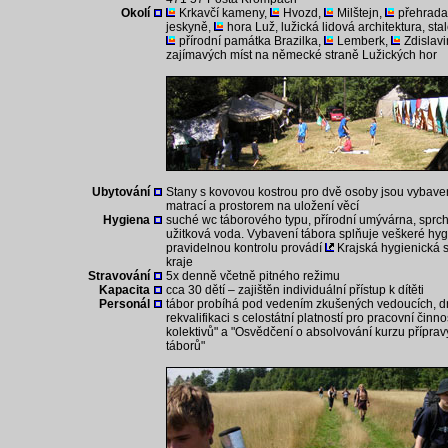
Okolí
Krkavčí kameny,
Hvozd,
Milštejn,
přehrada
jeskyně,
hora Luž, lužická lidová architektura, sta
přírodní památka Brazilka,
Lemberk,
Zdislav
zajímavých míst na německé straně Lužických hor
Ubytování
Stany s kovovou kostrou pro dvě osoby jsou vybave
matrací a prostorem na uložení věcí
Hygiena
suché wc táborového typu, přírodní umývárna, sprchy,
užitková voda. Vybavení tábora splňuje veškeré hy
pravidelnou kontrolu provádí
Krajská hygienická 
kraje
Stravování
5x denně včetně pitného režimu
Kapacita
cca 30 dětí – zajištěn individuální přístup k dítěti
Personál
tábor probíhá pod vedením zkušených vedoucích, dr
rekvalifikaci s celostátní platností pro pracovní čin
kolektivů" a "Osvědčení o absolvování kurzu přípra
táborů"