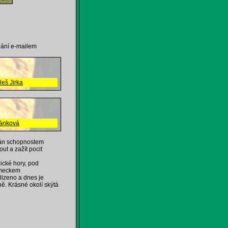
lání e-mailem
leš Jirka
ánková
ován schopnostem
ut a zažít pocit
cké hory, pod
ěmeckem
lizeno a dnes je
ě. Krásné okolí skýtá