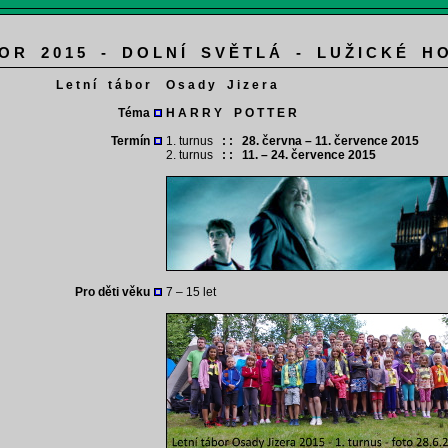
 O R 2 0 1 5 - D O L N Í S V Ě T L Á - L U Ž I C K É H O
L e t n í t á b o r
O s a d y J i z e r a
Téma
H A R R Y P O T T E R
Termín
1. turnus
: : 28. června – 11. července 2015
2. turnus
: : 11. – 24. července 2015
Pro děti věku
7 – 15 let